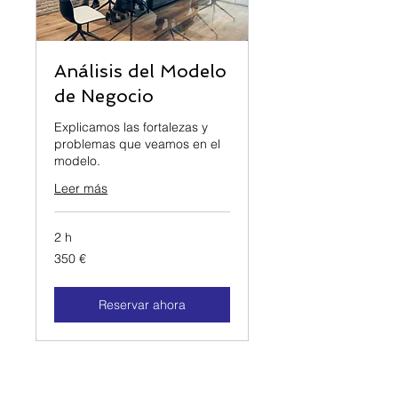
Análisis del Modelo
de Negocio
Explicamos las fortalezas y
problemas que veamos en el
modelo.
Leer más
2 h
350 EUR
350 €
Reservar ahora