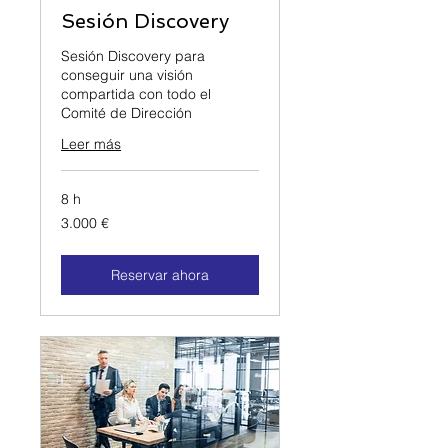
Sesión Discovery
Sesión Discovery para
conseguir una visión
compartida con todo el
Comité de Dirección
Leer más
8 h
3.000 EUR
3.000 €
Reservar ahora