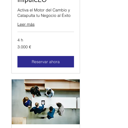
ImpulCEO
Activa el Motor del Cambio y
Catapulta tu Negocio al Éxito
Leer más
4 h
3.000 EUR
3.000 €
Reservar ahora